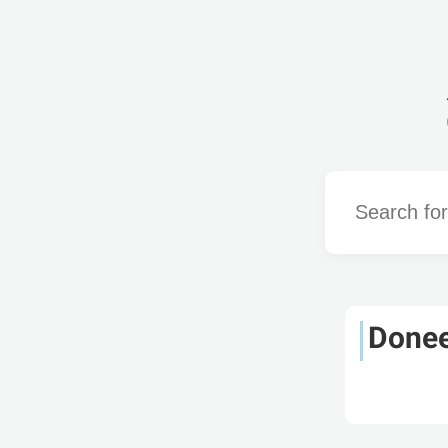
Word
Done