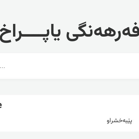
ەرهەنگی یاپــــراخ
e
پێبەخشراو