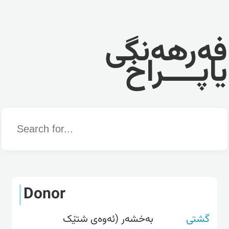
فەرهەنگی
یاپــــراخ
Word
Donor
گشتی
بەخشەر (ئەوەى شتێک