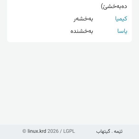
دەبەخشێ)
کیمیا
بەخشەر
یاسا
بەخشندە
ئێمە
.
گیتهاب
2026 / LGPL
linux.krd
©