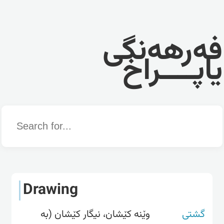
فەرهەنگی
یاپــــراخ
Word
Drawing
گشتی
وێنە کێشان، نیگار کێشان (بە