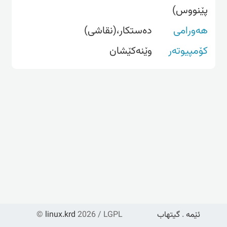
پێنووس)
هەورامی
دەستکار،(نقاشی)
کۆمپیوتەر
وێنه‌كێشان
ئێمە
.
گیتهاب
2026 / LGPL
linux.krd
©