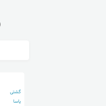
ف
گشتی
یاسا