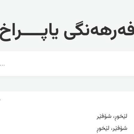
ەرهەنگی یاپــــراخ
r
لێخوڕ، شۆفێر
شۆفێر، لێخوڕ