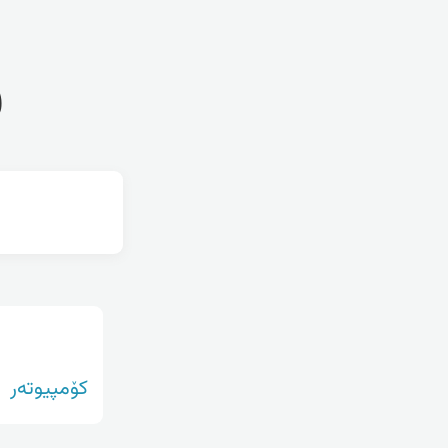
ف
کۆمپیوتەر