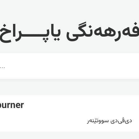
ەرهەنگی یاپــــراخ
urner
دی‌ڤی‌دی سووتێنه‌ر