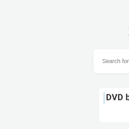
Word
DVD b