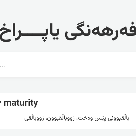
ەرهەنگی یاپــــراخ
y maturity
باڵقبوونی پێس وەخت، زووباڵقبوون، زووباڵقی