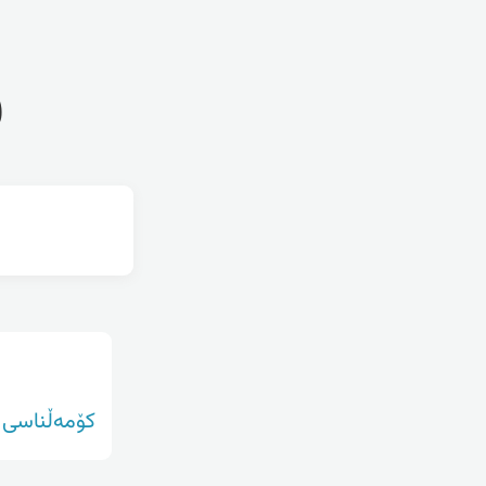
ف
کۆمەڵناسی