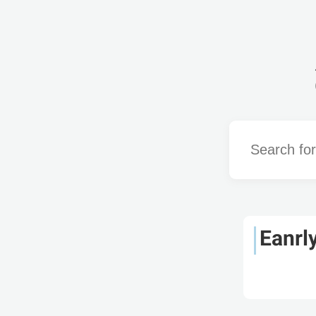
Word
Eanrl