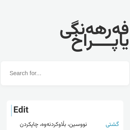
فەرهەنگی
یاپــــراخ
Word
Edit
گشتی
نووسین، بڵاوکردنەوە، چاپکردن