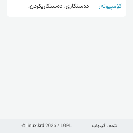
کۆمپیوتەر
ده‌ستكاری، ده‌ستكاریكردن،
ئێمە
.
گیتهاب
2026 / LGPL
linux.krd
©