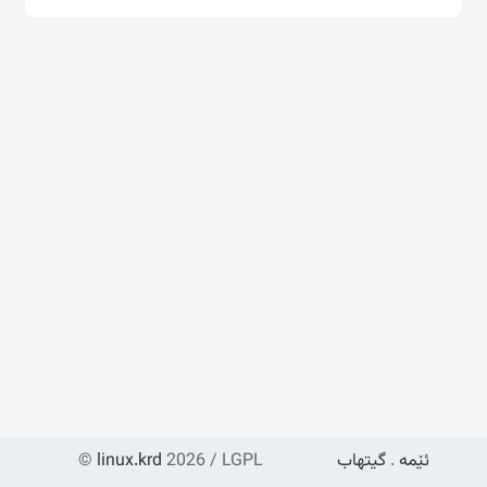
ئێمە
.
گیتهاب
2026 / LGPL
linux.krd
©