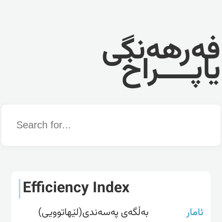
فەرهەنگی
یاپــــراخ
Word
Efficiency Index
ئامار
بەڵگەی پەسەندی(لێهاتوویی)