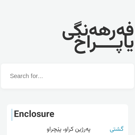
فەرهەنگی
یاپــــراخ
Word
Enclosure
گشتی
پەرژین کراو، پێچراو