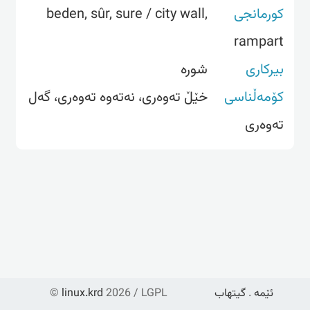
کورمانجی
beden, sûr, sure / city wall,
rampart
بیرکاری
شورە
کۆمەڵناسی
خێڵ تەوەری، نەتەوە تەوەری، گەل
تەوەری
ئێمە
.
گیتهاب
2026 / LGPL
linux.krd
©