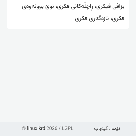
بزاڤی فیکری، ڕاچڵەکانی فکری، نوێ بوونەوەی
فکری، تازەگەری فکری
ئێمە
.
گیتهاب
2026 / LGPL
linux.krd
©