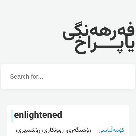
فەرهەنگی
یاپــــراخ
Word
enlightened
کۆمەڵناسی
رۆشنگەری، روونکاری، رۆشنبیری،