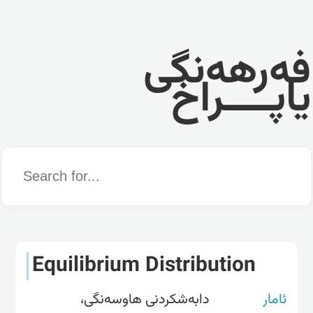
فەرهەنگی
یاپــــراخ
Word
Equilibrium Distribution
ئامار
دابەشکردنی هاوسەنگی،