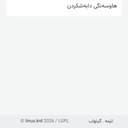
هاوسەنگی دابەشکردن
ئێمە
.
گیتهاب
2026 / LGPL
linux.krd
©