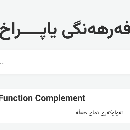
ەرهەنگی یاپــــراخ
 Function Complement
تەواوکەری نمای هەڵە