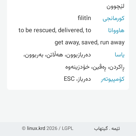
لێچوون
کورمانجی
filitîn
هاوواتا
to be rescued, delivered, to
get away, saved, run away
یاسا
دەربازبوون، هەڵاتن، بەربوون،
ڕاکردن، ڕەڤین، خۆدزینەوە
کۆمپیوتەر
ده‌رباز، ESC
ئێمە
.
گیتهاب
2026 / LGPL
linux.krd
©