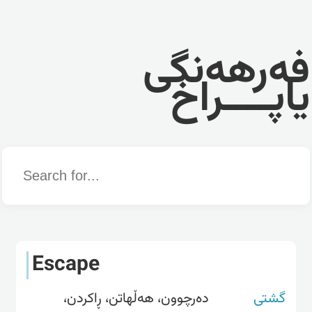
فەرهەنگی
یاپــــراخ
Word
Escape
گشتی
دەرچوون، هەڵهاتن، ڕاکردن،