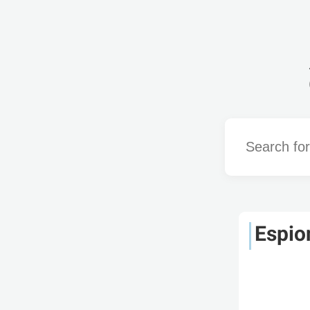
Word
Espio