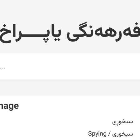
ەرهەنگی یاپــــراخ
nage
سیخوڕی
سیخوری / Spying