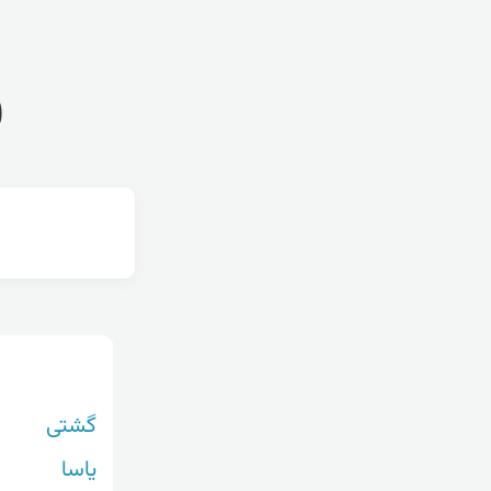
ف
گشتی
یاسا