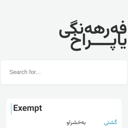
فەرهەنگی
یاپــــراخ
Word
Exempt
گشتی
بەخشراو