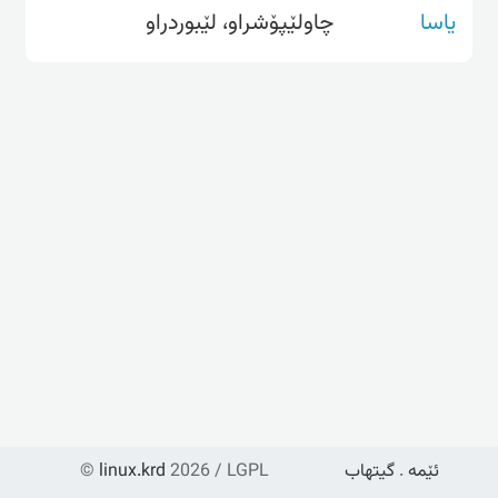
یاسا
چاولێپۆشراو، لێبوردراو
ئێمە
.
گیتهاب
2026 / LGPL
linux.krd
©