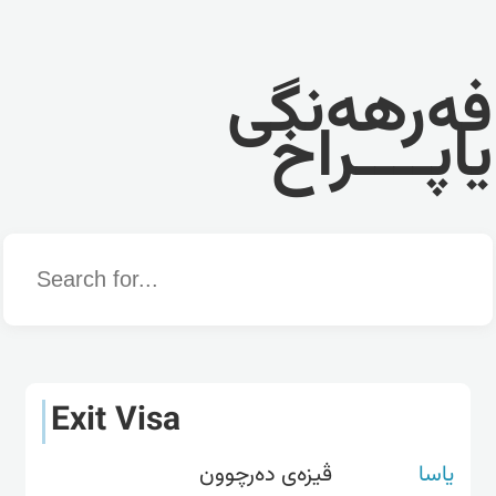
فەرهەنگی
یاپــــراخ
Word
Exit Visa
یاسا
ڤیزەی دەرچوون