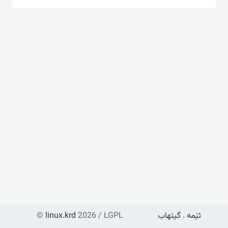
ئێمە
.
گیتهاب
2026 / LGPL
linux.krd
©