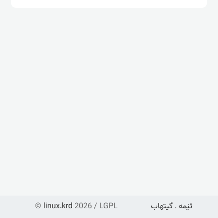
ئێمە
.
گیتهاب
2026 / LGPL
linux.krd
©