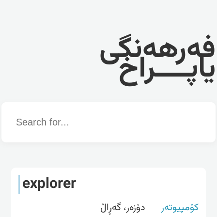
فەرهەنگی
یاپــــراخ
Word
explorer
کۆمپیوتەر
دۆزه‌ر، گه‌ڕاڵ