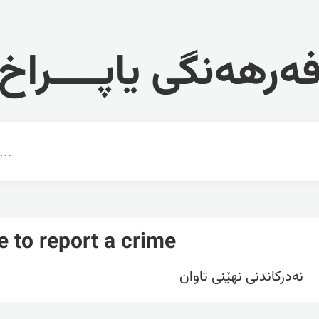
ەرهەنگی یاپــــراخ
e to report a crime
نەدرکاندنی نهێنی تاوان