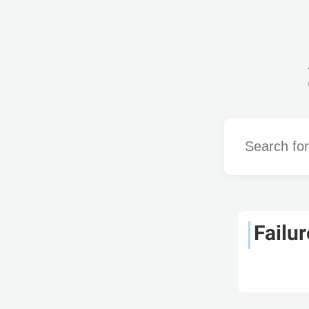
Word
Failur