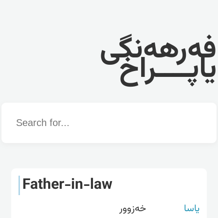
فەرهەنگی
یاپــــراخ
Word
Father-in-law
یاسا
خەزوور