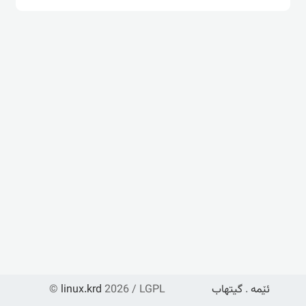
ئێمە
.
گیتهاب
2026 / LGPL
linux.krd
©