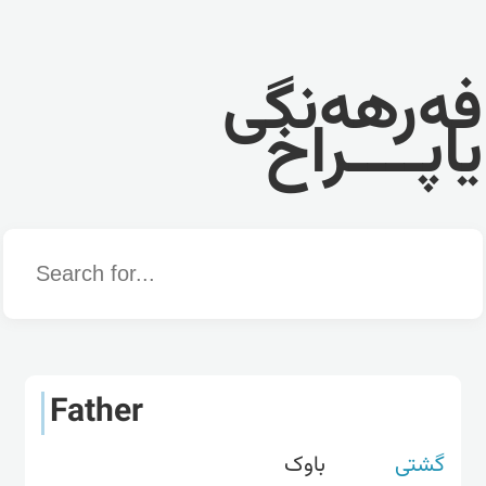
فەرهەنگی
یاپــــراخ
Word
Father
گشتی
باوک