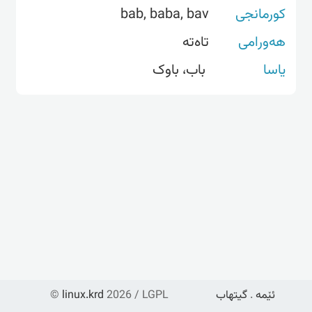
کورمانجی
bab, baba, bav
هەورامی
تاەتە
یاسا
باب، باوک
ئێمە
.
گیتهاب
2026 / LGPL
linux.krd
©