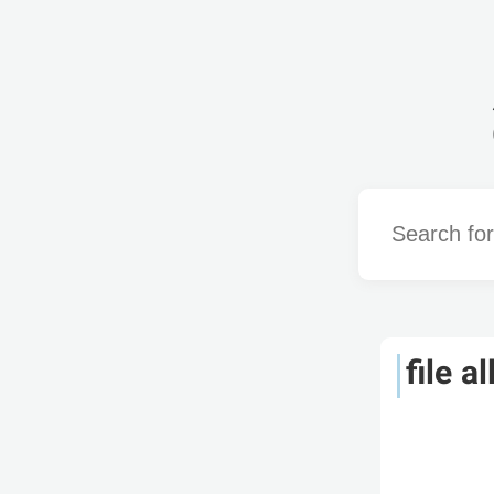
Word
file a