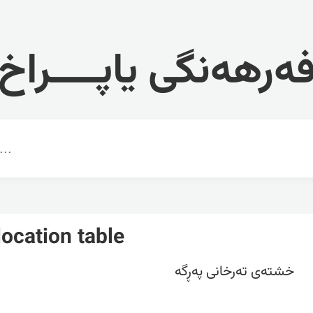
ەرهەنگی یاپــــراخ
llocation table
خشته‌ی ته‌رخانی په‌ڕگه‌