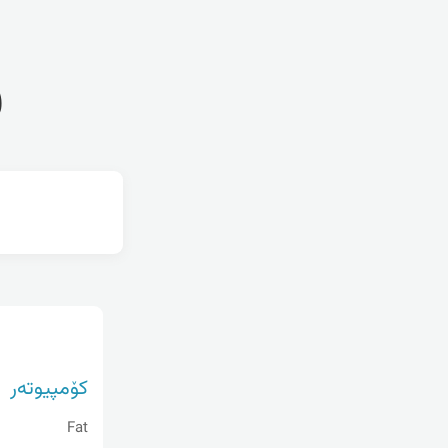
ف
کۆمپیوتەر
Fat