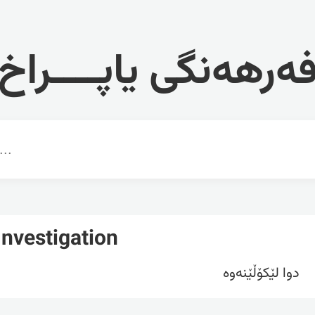
ەرهەنگی یاپــــراخ
Investigation
دوا لێکۆڵێنەوە