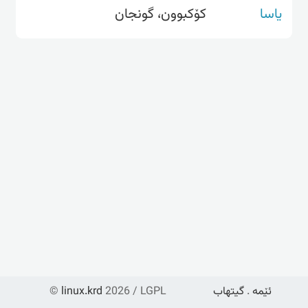
یاسا
کۆکبوون، گونجان
ئێمە
.
گیتهاب
2026 / LGPL
linux.krd
©