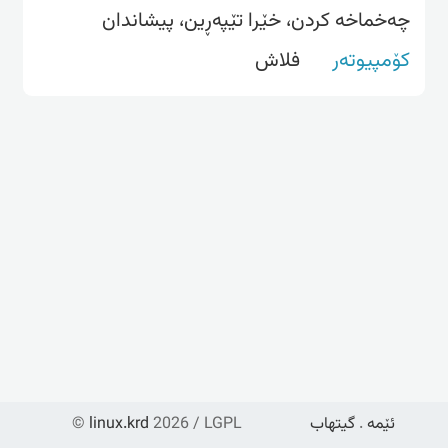
چەخماخە کردن، خێرا تێپەڕین، پیشاندان
کۆمپیوتەر
فلاش
ئێمە
.
گیتهاب
2026 / LGPL
linux.krd
©