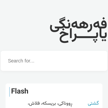
فەرهەنگی
یاپــــراخ
Word
Flash
گشتی
ڕووناکی، بریسکە، فلاش،