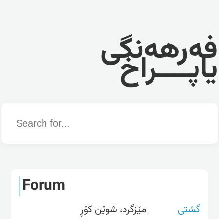
فەرهەنگی
یاپــــراخ
Word
Forum
گشتی
مێزگرد، شوێن کۆڕ