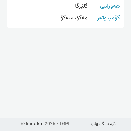
هەورامی
گلێرگا
کۆمپیوتەر
مه‌كۆ، سەکۆ
ئێمە
.
گیتهاب
2026 / LGPL
linux.krd
©