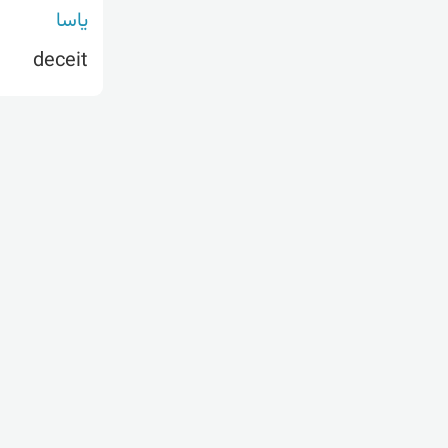
یاسا
deceit