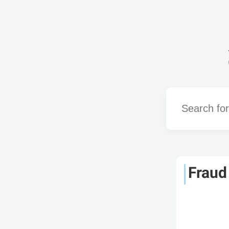
Word
Fraud