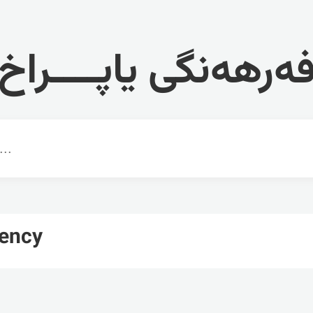
ەرهەنگی یاپــــراخ
ency