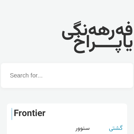
فەرهەنگی
یاپــــراخ
Word
Frontier
گشتی
سنوور