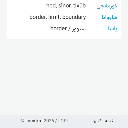
hed, sînor, tixûb
کورمانجی
border, limit, boundary
هاوواتا
یاسا
سنوور / border
©
linux.krd
2026 / LGPL
گیتهاب
.
ئێمە