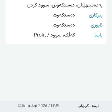
بەدەستهێنان، دەستکەوتن، سوود کردن
بیرکاری
دەستکەوت
ئابوری
دەستکەوت
یاسا
کەڵک، سوود / Profit
ئێمە
.
گیتهاب
2026 / LGPL
linux.krd
©