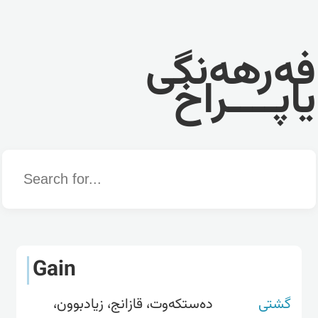
فەرهەنگی
یاپــــراخ
Word
Gain
گشتی
دەستکەوت، قازانج، زیادبوون،