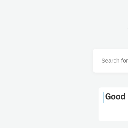
Word
Good 