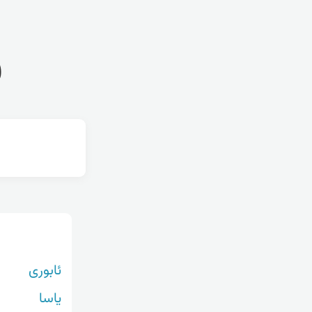
ف
ئابوری
یاسا