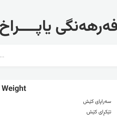
ەرهەنگی یاپــــراخ
 Weight
سەراپای کێش
تێکڕای کێش