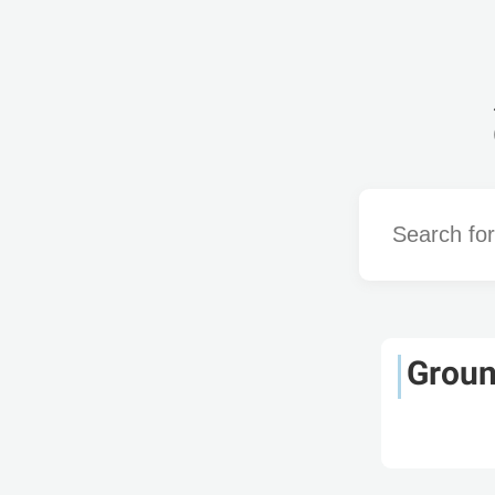
Word
Groun