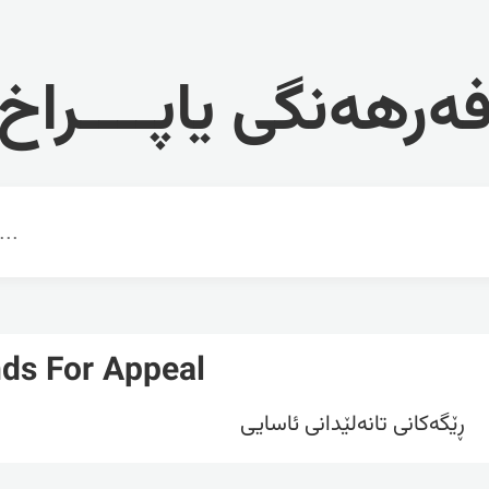
ەرهەنگی یاپــــراخ
ds For Appeal
ڕێگەکانی تانەلێدانی ئاسایی