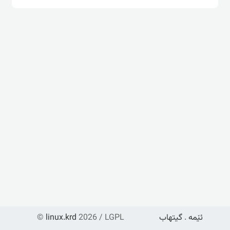
ئێمە
.
گیتهاب
2026 / LGPL
linux.krd
©