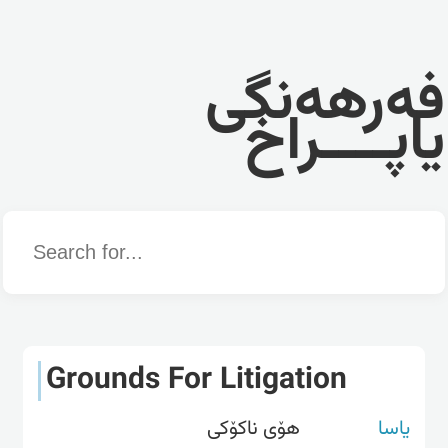
فەرهەنگی
یاپــــراخ
Word
Grounds For Litigation
یاسا
هۆی ناکۆکی