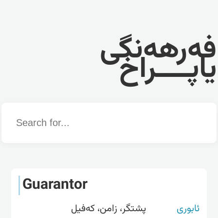
فەرهەنگی
یاپــــراخ
Word
Guarantor
ئابوری
پشتگر، زامن، کەفیل