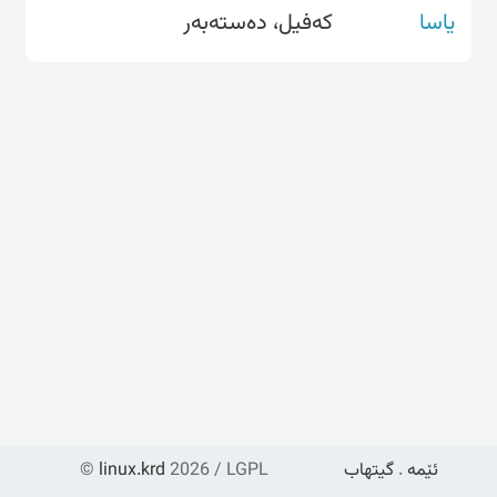
یاسا
کەفیل، دەستەبەر
ئێمە
.
گیتهاب
2026 / LGPL
linux.krd
©