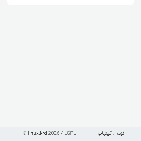
ئێمە
.
گیتهاب
2026 / LGPL
linux.krd
©