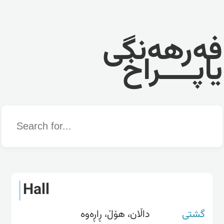
فەرهەنگی
یاپــــراخ
Word
Hall
گشتی
داڵان، هۆڵ، ڕاڕەوە