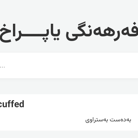
ەرهەنگی یاپــــراخ
uffed
بەدەست بەستراوی