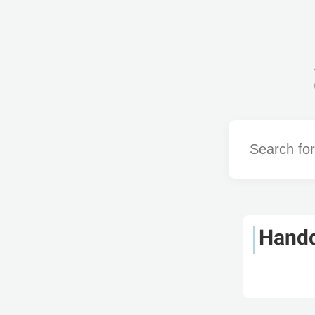
Word
Handc