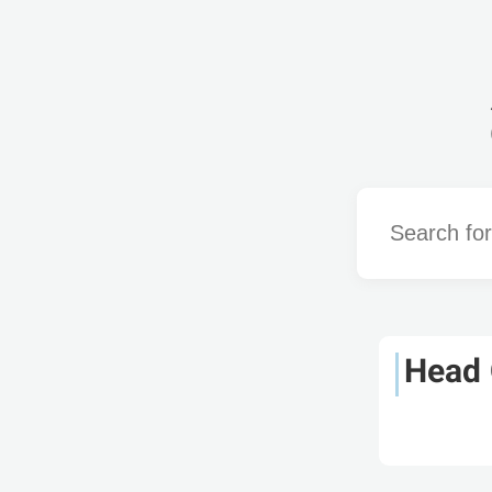
Word
Head 