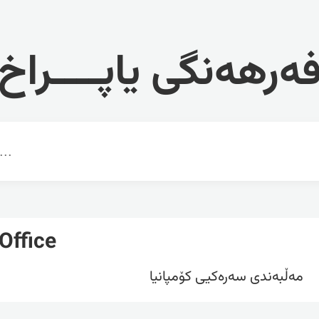
ەرهەنگی یاپــــراخ
Office
مەڵبەندی سەرەکیی کۆمپانیا