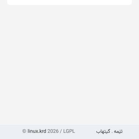
ئێمە
.
گیتهاب
2026 / LGPL
linux.krd
©