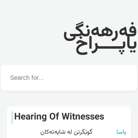
فەرهەنگی
یاپــــراخ
Word
Hearing Of Witnesses
یاسا
گوێگرتن لە شایەتەکان