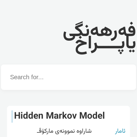
فەرهەنگی
یاپــــراخ
Word
Hidden Markov Model
ئامار
شاراوە نموونەی مارکۆڤـ