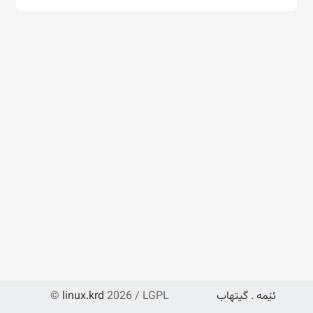
ئێمە
.
گیتهاب
2026 / LGPL
linux.krd
©