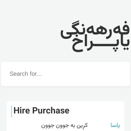
فەرهەنگی
یاپــــراخ
Word
Hire Purchase
یاسا
کڕین بە جوون جوون