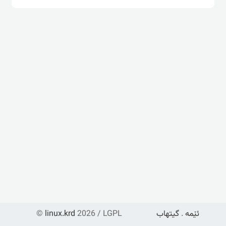
ئێمە
.
گیتهاب
2026 / LGPL
linux.krd
©