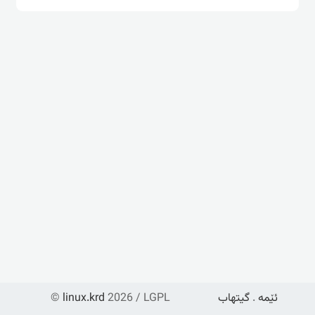
ئێمە
.
گیتهاب
2026 / LGPL
linux.krd
©