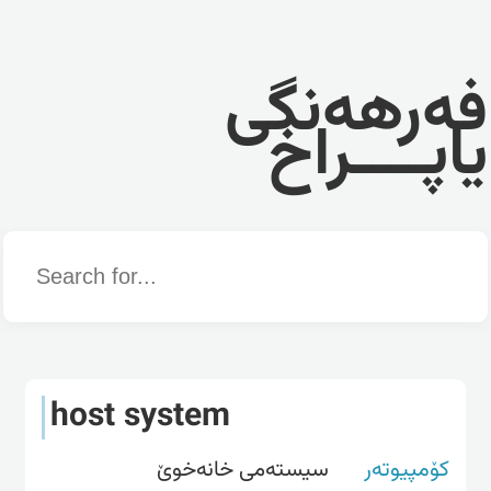
فەرهەنگی
یاپــــراخ
Word
host system
کۆمپیوتەر
سیسته‌می خانه‌خوێ