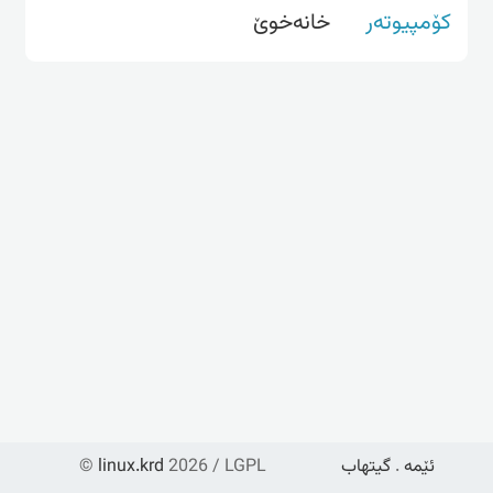
کۆمپیوتەر
خانه‌خوێ
ئێمە
.
گیتهاب
2026 / LGPL
linux.krd
©