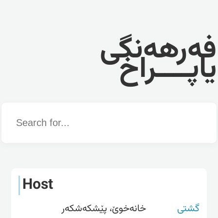
فەرهەنگی
یاپــــراخ
Word
Host
گشتی
خانەخوێ، پێشکەشکەر