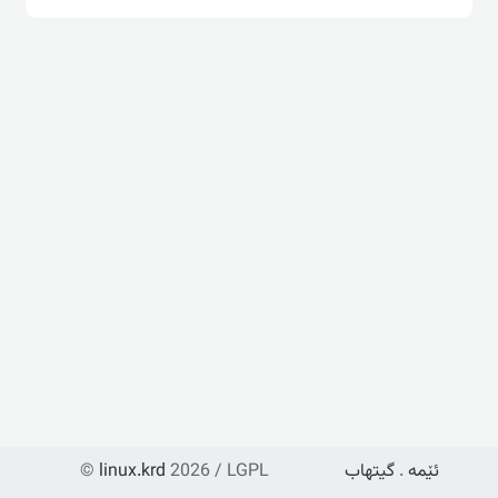
ئێمە
.
گیتهاب
2026 / LGPL
linux.krd
©