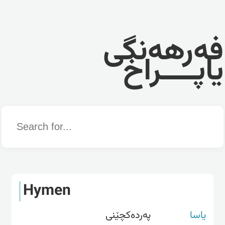
فەرهەنگی
یاپــــراخ
Word
Hymen
یاسا
پەردەکچێنی