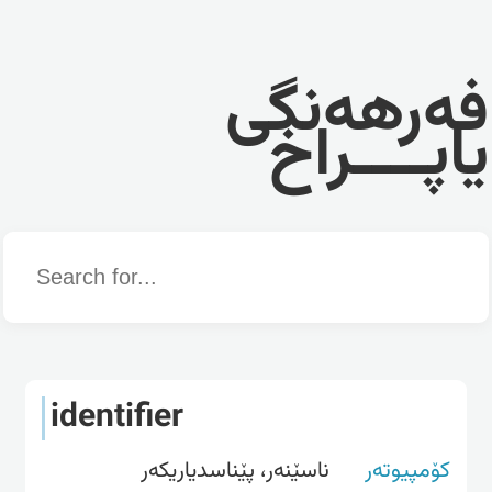
فەرهەنگی
یاپــــراخ
Word
identifier
کۆمپیوتەر
ناسێنه‌ر، پێناسدیاریكه‌ر