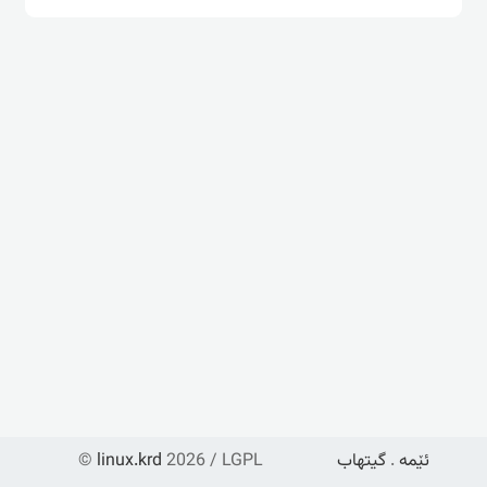
ئێمە
.
گیتهاب
2026 / LGPL
linux.krd
©