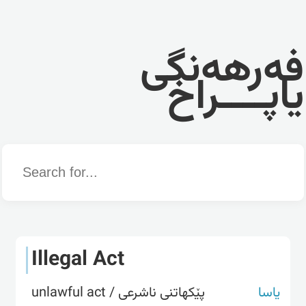
فەرهەنگی
یاپــــراخ
Word
Illegal Act
یاسا
پێکهاتنی ناشرعی / unlawful act