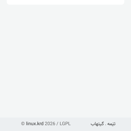
ئێمە
.
گیتهاب
2026 / LGPL
linux.krd
©