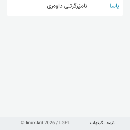
یاسا
ئامێزگرتنی داوەری
©
linux.krd
2026 / LGPL
گیتهاب
.
ئێمە