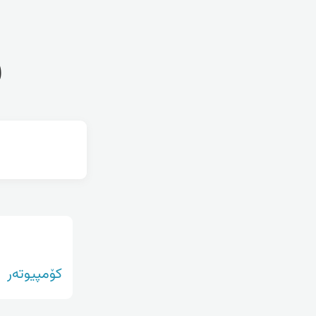
ف
کۆمپیوتەر