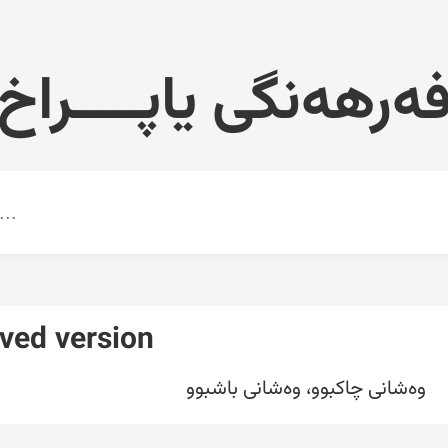
ەرهەنگی یاپــــراخ
ved version
وه‌شانی چاکبوو، وه‌شانی باشبوو