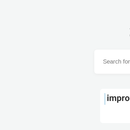
Word
impro