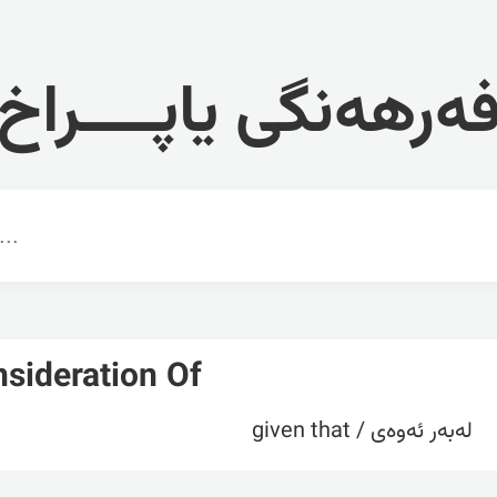
ەرهەنگی یاپــــراخ
nsideration Of
لەبەر ئەوەی / given that