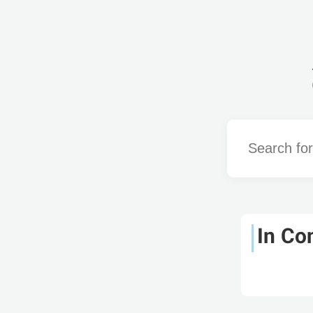
Word
In Co