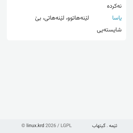
نەکردە
یاسا
لێنەهاتوو، لێنەهاتی، بێ
شایستەیی
ئێمە
.
گیتهاب
2026 / LGPL
linux.krd
©