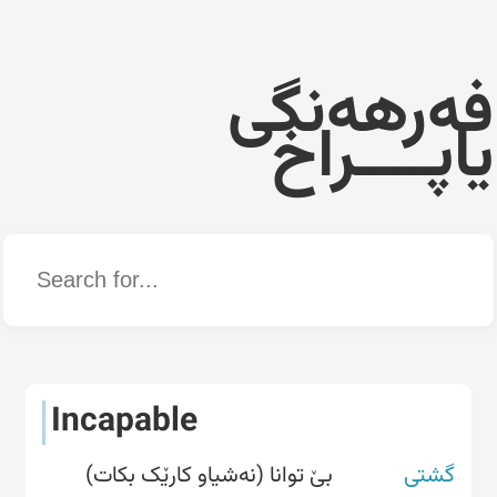
فەرهەنگی
یاپــــراخ
Word
Incapable
گشتی
بێ توانا (نەشیاو کارێک بکات)