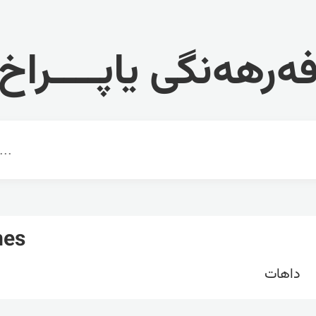
ەرهەنگی یاپــــراخ
mes
داهات