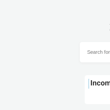
Word
Inco